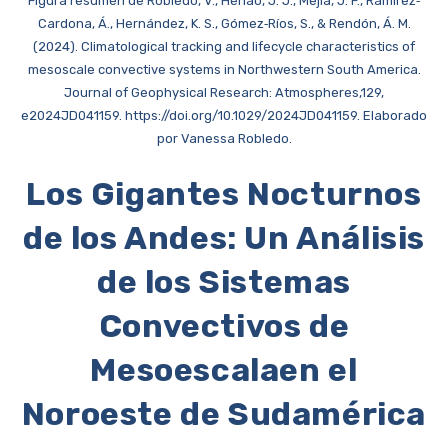
Figura resumen de Robledo, V., Henao, J. J., Mejía, J. F., Ramírez‐
Cardona, Á., Hernández, K. S., Gómez‐Ríos, S., & Rendón, Á. M.
(2024). Climatological tracking and lifecycle characteristics of
mesoscale convective systems in Northwestern South America.
Journal of Geophysical Research: Atmospheres,129,
e2024JD041159. https://doi.org/10.1029/2024JD041159. Elaborado
por Vanessa Robledo.
Los Gigantes Nocturnos
de los Andes: Un Análisis
de los Sistemas
Convectivos de
Mesoescalaen el
Noroeste de Sudamérica