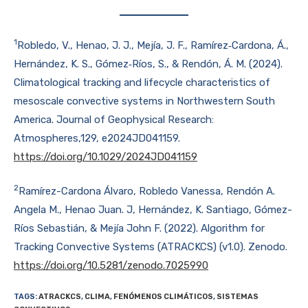
1
Robledo, V., Henao, J. J., Mejía, J. F., Ramírez‐Cardona, Á.,
Hernández, K. S., Gómez‐Ríos, S., & Rendón, Á. M. (2024).
Climatological tracking and lifecycle characteristics of
mesoscale convective systems in Northwestern South
America. Journal of Geophysical Research:
Atmospheres,129, e2024JD041159.
https://doi.org/10.1029/2024JD041159
2
Ramírez-Cardona Álvaro, Robledo Vanessa, Rendón A.
Angela M., Henao Juan. J, Hernández, K. Santiago, Gómez-
Ríos Sebastián, & Mejía John F. (2022). Algorithm for
Tracking Convective Systems (ATRACKCS) (v1.0). Zenodo.
https://doi.org/10.5281/zenodo.7025990
TAGS
:
ATRACKCS
,
CLIMA
,
FENÓMENOS CLIMÁTICOS
,
SISTEMAS