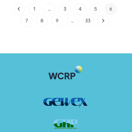
1
…
3
4
5
6
7
8
9
…
33